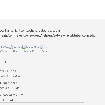
bleBarIconic::$iconstoshow is deprecated in
ts/com_jevents/views/ext/helpers/extviewnavtablebariconic.php
h Woche
Heute
Gehe zu Monat
Suche
Judo
17 09:00 - 14:00
rschaften
:: Judo
17 10:00 - 12:00
sammlung
:: Judo
r 2024 09:00 - 14:00
tück
:: Judo