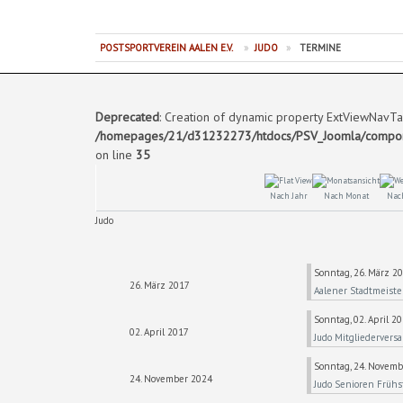
POSTSPORTVEREIN AALEN E.V.
»
JUDO
»
TERMINE
Deprecated
: Creation of dynamic property ExtViewNavTa
/homepages/21/d31232273/htdocs/PSV_Joomla/componen
on line
35
Nach Jahr
Nach Monat
Nac
Judo
Sonntag, 26. März 20
26. März 2017
Aalener Stadtmeiste
Sonntag, 02. April 20
02. April 2017
Judo Mitgliederver
Sonntag, 24. Novembe
24. November 2024
Judo Senioren Frühs