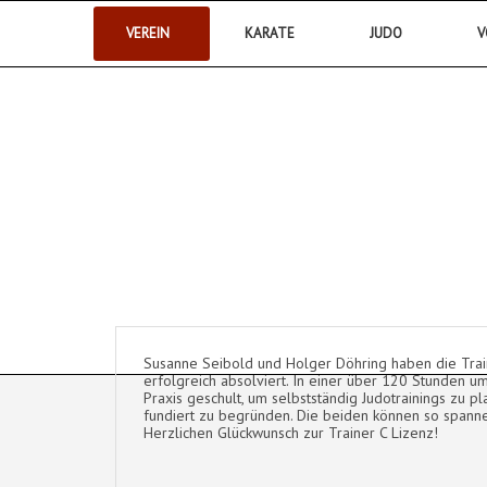
VEREIN
KARATE
JUDO
V
Postsportverein Aalen e.V.
Susanne Seibold und Holger Döhring haben die Tra
erfolgreich absolviert. In einer über 120 Stunden 
Praxis geschult, um selbstständig Judotrainings zu p
fundiert zu begründen. Die beiden können so spanne
Herzlichen Glückwunsch zur Trainer C Lizenz!