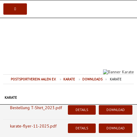
VEREIN
Postsportverein Aalen e.V.
KARATE
JUDO
VOLLEYBALL
POSTSPORTVEREIN AALEN E.V.
»
KARATE
»
DOWNLOADS
»
KARATE
TISCHTENNIS
KARATE
Bestellung T-Shirt_2023.pdf
DETAILS
DOWNLOAD
karate-flyer-11-2025.pdf
DETAILS
DOWNLOAD