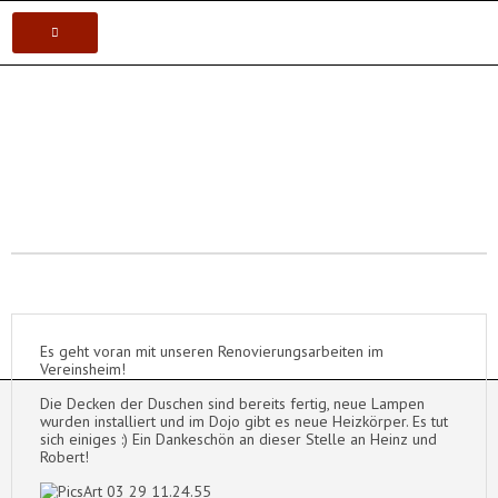
VEREIN
Postsportverein Aalen e.V.
KARATE
JUDO
VOLLEYBALL
TISCHTENNIS
Es geht voran mit unseren Renovierungsarbeiten im
Vereinsheim!
Die Decken der Duschen sind bereits fertig, neue Lampen
wurden installiert und im Dojo gibt es neue Heizkörper. Es tut
sich einiges :) Ein Dankeschön an dieser Stelle an Heinz und
Robert!