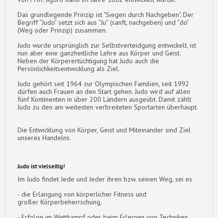
Das grundlegende Prinzip ist "Siegen durch Nachgeben". Der
Begriff “Judo” setzt sich aus “Ju” (sanft, nachgeben) und “do”
(Weg oder Prinzip) zusammen.
Judo wurde ursprünglich zur Selbstverteidgung entwickelt, ist
nun aber eine ganzheitliche Lehre aus Körper und Geist.
Neben der Körperertüchtigung hat Judo auch die
Persönlichkeitsentwicklung als Ziel.
Judo gehört seit 1964 zur Olympischen Familien, seit 1992
dürfen auch Frauen an den Start gehen. Judo wird auf allen
fünf Kontinenten in über 200 Ländern ausgeübt. Damit zählt
Judo zu den am weitesten verbreiteten Sportarten überhaupt.
Die Entwicklung von Körper, Geist und Miteinander sind Ziel
unseres Handelns.
Judo ist vielseitig!
Im Judo findet Jede und Jeder ihren bzw. seinen Weg, sei es
- die Erlangung von körperlicher Fitness und
großer Körperbeherrschung,
- Erfolge im Wettkampf oder beim Erlernen von Techniken,