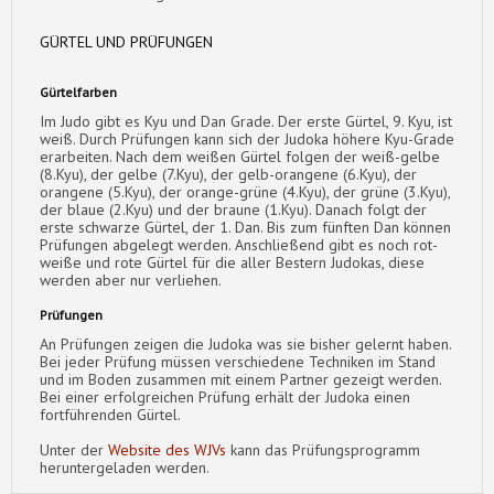
GÜRTEL UND PRÜFUNGEN
Gürtelfarben
Im Judo gibt es Kyu und Dan Grade. Der erste Gürtel, 9. Kyu, ist
weiß. Durch Prüfungen kann sich der Judoka höhere Kyu-Grade
erarbeiten. Nach dem weißen Gürtel folgen der weiß-gelbe
(8.Kyu), der gelbe (7.Kyu), der gelb-orangene (6.Kyu), der
orangene (5.Kyu), der orange-grüne (4.Kyu), der grüne (3.Kyu),
der blaue (2.Kyu) und der braune (1.Kyu). Danach folgt der
erste schwarze Gürtel, der 1. Dan. Bis zum fünften Dan können
Prüfungen abgelegt werden. Anschließend gibt es noch rot-
weiße und rote Gürtel für die aller Bestern Judokas, diese
werden aber nur verliehen.
Prüfungen
An Prüfungen zeigen die Judoka was sie bisher gelernt haben.
Bei jeder Prüfung müssen verschiedene Techniken im Stand
und im Boden zusammen mit einem Partner gezeigt werden.
Bei einer erfolgreichen Prüfung erhält der Judoka einen
fortführenden Gürtel.
Unter der
Website des WJVs
kann das Prüfungsprogramm
heruntergeladen werden.