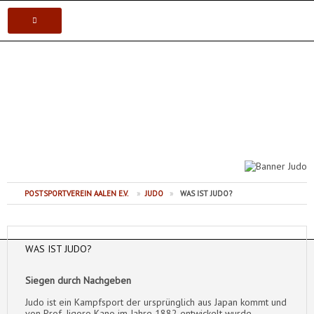
VEREIN
Postsportverein Aalen e.V.
KARATE
JUDO
VOLLEYBALL
POSTSPORTVEREIN AALEN E.V.
»
JUDO
»
WAS IST JUDO?
TISCHTENNIS
WAS IST JUDO?
Siegen durch Nachgeben
Judo ist ein Kampfsport der ursprünglich aus Japan kommt und
von Prof. Jigoro Kano im Jahre 1882 entwickelt wurde.